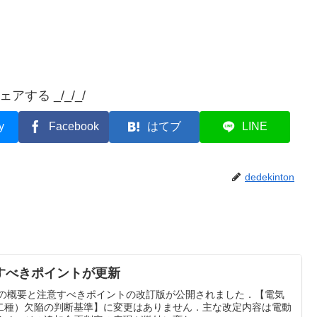
 シェアする _/_/_/
y
Facebook
はてブ
LINE
dedekinton
すべきポイントが更新
験の概要と注意すべきポイントの改訂版が公開されました．【電気
二種）欠陥の判断基準】に変更はありません．主な改定内容は電動