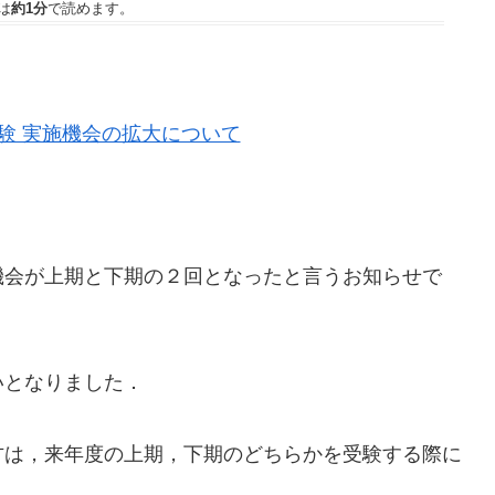
は
約1分
で読めます。
験 実施機会の拡大について
機会が上期と下期の２回となったと言うお知らせで
いとなりました．
方は，来年度の上期，下期のどちらかを受験する際に