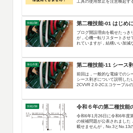
工具の使用禁止を注意喚起する
第二種技能-01 はじめ
技能試験
ブログ開設理由を載せたっき
が，心機一転リスタートさせ
れていますが，結構いい加減な情
第二種技能-11 シース
単位作業
前回は，一般的な電線でのシ
シース剥ぎについて説明したいと思
2CVVR 2.0-2Cエコケーブル
令和６年の第二種技能
技能試験
令和6年1月26日に令和6年
の候補問題が公表されました
載せませんが，No.3とNo.1