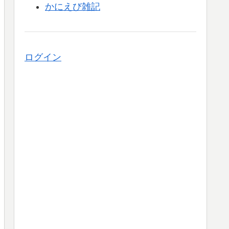
かにえび雑記
ログイン