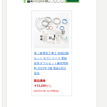
第二種電気工事士 技能試験
セット モズシリーズ 電線
器具ダブルセット練習用材
料 2022年 2種 電線1回分
器具
新品価格
￥15,200
から
(2023/1/30 14:45時点)