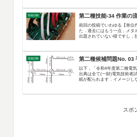
第二種技能-34 作業の
技能試験
前回の投稿でいわゆる【単位
た．過去にはもう一点，メタ
出題されていない様ですし，技
第二種候補問題No. 03
技能試験
以下，「令和4年度第二種電
出典は全て(一財)電気技術
紙が配られます．イメージしな
スポ