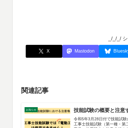
_/_/_/
X
Mastodon
Bluesk
関連記事
技能試験の概要と注意
お知らせ
令和5年3月28日付で技能試
工事士技能試験（第一種・第