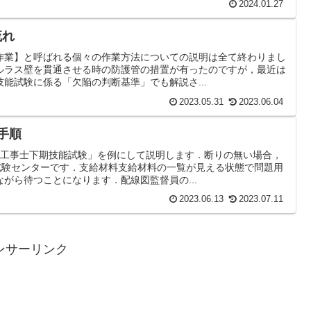
2024.01.27
流れ
作業】と呼ばれる個々の作業方法についての説明は全て終わりまし
ルラス壁を貫通させる時の防護管の措置が有ったのですが，最近は
能試験に係る「欠陥の判断基準」でも解説さ...
2023.05.31
2023.06.04
 手順
気工事士下期技能試験」を例にして説明します．断りの無い場合，
者試験センターです．支給材料支給材料の一覧が見える状態で問題用
がら待つことになります．配線図監督員の...
2023.06.13
2023.07.11
ンサーリンク