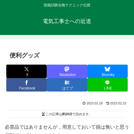
技能試験合格テクニック伝授
電気工事士への近道
便利グッズ
X
Mastodon
Bluesky
Facebook
はてブ
LINE
2023.01.18
2023.02.23
この記事は
約26分
で読めます。
必需品ではありませんが，用意しておいて損は無いと思う