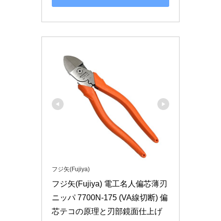
フジ矢(Fujiya)
フジ矢(Fujiya) 電工名人偏芯薄刃
ニッパ 7700N-175 (VA線切断) 偏
芯テコの原理と刃部鏡面仕上げ