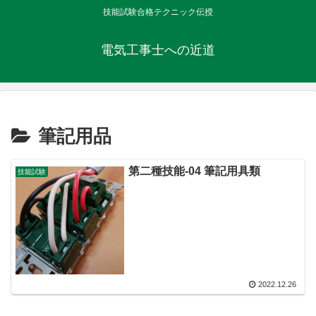
技能試験合格テクニック伝授
電気工事士への近道
筆記用品
第二種技能-04 筆記用具類
技能試験
2022.12.26